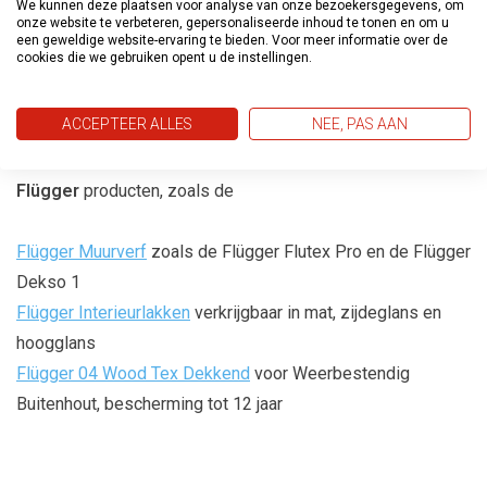
evenwichtig interieur.
We kunnen deze plaatsen voor analyse van onze bezoekersgegevens, om
onze website te verbeteren, gepersonaliseerde inhoud te tonen en om u
Beschikbaar in verschillende finishes
: Van mat tot
een geweldige website-ervaring te bieden. Voor meer informatie over de
cookies die we gebruiken opent u de instellingen.
hoogglans, zodat je de perfecte afwerking kunt kiezen voor
elke ruimte.
ACCEPTEER ALLES
NEE, PAS AAN
Laat je favoriete
Flügger 80
kleur mengen in een van de
Flügger
producten, zoals de
Flügger Muurverf
zoals de Flügger Flutex Pro en de Flügger
Dekso 1
Flügger Interieurlakken
verkrijgbaar in mat, zijdeglans en
hoogglans
Flügger 04 Wood Tex Dekkend
voor Weerbestendig
Buitenhout, bescherming tot 12 jaar