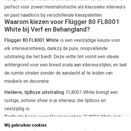
perfect voor zowel minimalistische als klassieke interieurs
en past naadloos bij verschillende kleurpaletten.
Waarom kiezen voor Flügger 80 FL8001
White bij Verf en Behangland?
Flügger 80 FL8001 White
is een veelzijdige keuze voor
elk interieurontwerp, dankzij de pure, onopvallende
uitstraling die het biedt. Deze witte tint vormt een ideale
achtergrond voor een breed scala aan interieurstijlen, en laat
de ruimte stralen zonder de aandacht af te leiden van
meubels en decoratie.
Heldere, tijdloze uitstraling
: FL8001 White brengt een
rustige, schone sfeer in je interieur, die tijdloos en
veelzijdig is.
Perfecte basis voor kleuraccenten
: FL8001 White laat
andere kleuren en materialen stralen en zorgt voor een
Wij gebruiken cookies