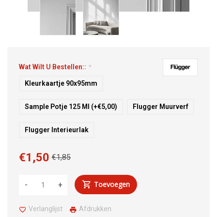
Wat Wilt U Bestellen::
*
Kleurkaartje 90x95mm
Sample Potje 125 Ml (+€5,00)
Flugger Muurverf
Flugger Interieurlak
€1,50
€1,85
Toevoegen
-
+
Verlanglijst
Afdrukken