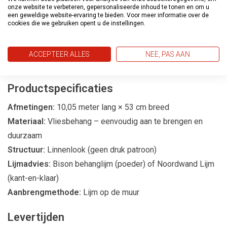
Geschikt voor Elke Ruimte
onze website te verbeteren, gepersonaliseerde inhoud te tonen en om u
een geweldige website-ervaring te bieden. Voor meer informatie over de
Dit behang is veelzijdig toepasbaar en geschikt voor vrijwel
cookies die we gebruiken opent u de instellingen.
elke ruimte in huis. Van woonkamer en slaapkamer tot
werkkamer of hal: Linen Touch LT10002 zorgt overal voor
ACCEPTEER ALLES
NEE, PAS AAN
een rustige en stijlvolle basis.
Productspecificaties
Afmetingen:
10,05 meter lang × 53 cm breed
Materiaal:
Vliesbehang – eenvoudig aan te brengen en
duurzaam
Structuur:
Linnenlook (geen druk patroon)
Lijmadvies:
Bison behanglijm (poeder) of Noordwand Lijm
(kant-en-klaar)
Aanbrengmethode:
Lijm op de muur
Levertijden