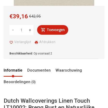
€39,16
€42,95
Toevoegen
-
+
Verlanglijst
Afdrukken
Beschikbaarheid:
Op voorraad
2
Informatie
Documenten
Waarschuwing
Beoordelingen
(0)
Dutch Wallcoverings Linen Touch
LT10002: Breng Rust en Natuurlijke