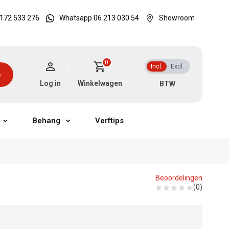
172 533 276
Whatsapp 06 213 030 54
Showroom
0
Incl.
Excl.
n
Log in
Winkelwagen
Behang
Verftips
Beoordelingen
(0)