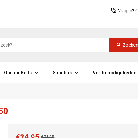
Vragen?
0
Zoeke
Olie en Beits
Spuitbus
Verfbenodigdheden
50
€24,95
€74,95