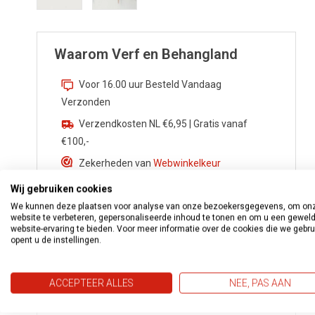
Waarom Verf en Behangland
Voor 16.00 uur Besteld Vandaag
Verzonden
Verzendkosten NL €6,95 | Gratis vanaf
€100,-
Zekerheden van
Webwinkelkeur
Advies nodig? Bel
0172 533 276
Wij gebruiken cookies
We kunnen deze plaatsen voor analyse van onze bezoekersgegevens, om on
Vragen?
info@verfenbehangland.nl
website te verbeteren, gepersonaliseerde inhoud te tonen en om u een gewel
Whatsapp
06 213 030 54
website-ervaring te bieden. Voor meer informatie over de cookies die we gebr
opent u de instellingen.
ACCEPTEER ALLES
NEE, PAS AAN