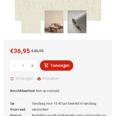
€36,95
€46,95
Toevoegen
-
+
Verlanglijst
Afdrukken
Beschikbaarheid:
Niet op voorraad
Op
Vandaag voor 15.45 uur besteld is vandaag
Voorraad:
verzonden!
Niet op
Bestelling wordt rechtstreeks aan u verzonden via