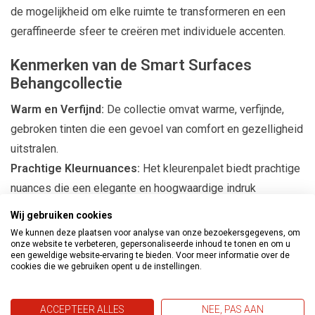
de mogelijkheid om elke ruimte te transformeren en een
geraffineerde sfeer te creëren met individuele accenten.
Kenmerken van de Smart Surfaces
Behangcollectie
Warm en Verfijnd:
De collectie omvat warme, verfijnde,
gebroken tinten die een gevoel van comfort en gezelligheid
uitstralen.
Prachtige Kleurnuances:
Het kleurenpalet biedt prachtige
nuances die een elegante en hoogwaardige indruk
achterlaten.
Wij gebruiken cookies
Natuurlijke Texturen:
De unieke uitstraling wordt
We kunnen deze plaatsen voor analyse van onze bezoekersgegevens, om
onze website te verbeteren, gepersonaliseerde inhoud te tonen en om u
gecreëerd door grassen, bladeren en structuren van vezels,
een geweldige website-ervaring te bieden. Voor meer informatie over de
grassen en jute.
cookies die we gebruiken opent u de instellingen.
Harmonieuze Sfeer:
Of het nu in de woonkamer,
slaapkamer of kantoor is, dit behang geeft elke kamer een
ACCEPTEER ALLES
NEE, PAS AAN