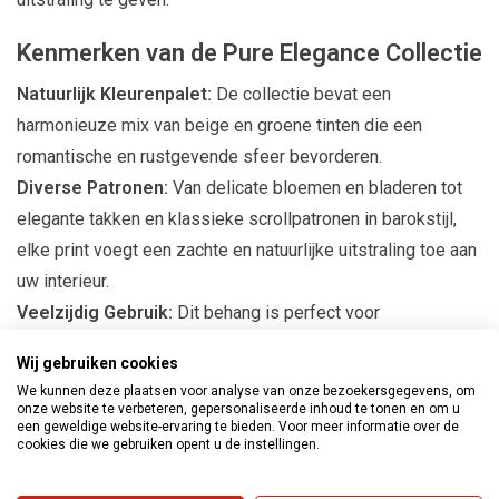
Kenmerken van de Pure Elegance Collectie
Natuurlijk Kleurenpalet:
De collectie bevat een
harmonieuze mix van beige en groene tinten die een
romantische en rustgevende sfeer bevorderen.
Diverse Patronen:
Van delicate bloemen en bladeren tot
elegante takken en klassieke scrollpatronen in barokstijl,
elke print voegt een zachte en natuurlijke uitstraling toe aan
uw interieur.
Veelzijdig Gebruik:
Dit behang is perfect voor
verschillende ruimtes, waaronder slaapkamers,
Wij gebruiken cookies
woonkamers, keukens en hallen. Het past zich moeiteloos
We kunnen deze plaatsen voor analyse van onze bezoekersgegevens, om
aan elke stijl aan, waardoor het een ideale keuze is voor elk
onze website te verbeteren, gepersonaliseerde inhoud te tonen en om u
een geweldige website-ervaring te bieden. Voor meer informatie over de
huis.
cookies die we gebruiken opent u de instellingen.
Creëer een Sensuele Sfeer