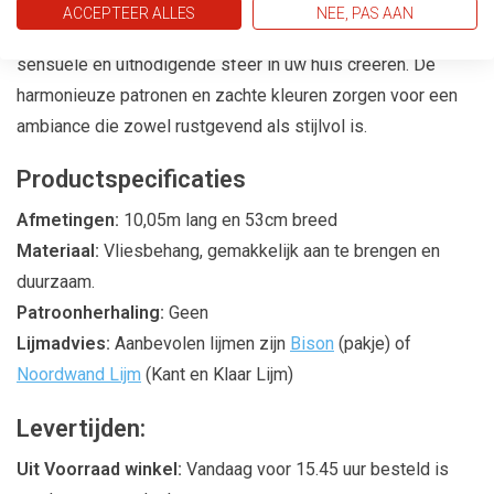
ACCEPTEER ALLES
NEE, PAS AAN
Met de
Pure Elegance
behangcollectie kunt u een
sensuele en uitnodigende sfeer in uw huis creëren. De
harmonieuze patronen en zachte kleuren zorgen voor een
ambiance die zowel rustgevend als stijlvol is.
Productspecificaties
Afmetingen:
10,05m lang en 53cm breed
Materiaal:
Vliesbehang, gemakkelijk aan te brengen en
duurzaam.
Patroonherhaling:
Geen
Lijmadvies:
Aanbevolen lijmen zijn
Bison
(pakje) of
Noordwand Lijm
(Kant en Klaar Lijm)
Levertijden:
Uit Voorraad winkel:
Vandaag voor 15.45 uur besteld is