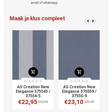
email of whatsapp
Maak je klus compleet
w
AS Creation New
AS Creation New
AS
/
Elegance 375545 /
Elegance 375559 /
El
37554-5
37555-9
€22,95
€23,10
€
€32,95
€32,95