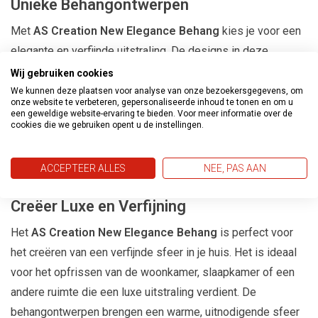
Unieke Behangontwerpen
Met
AS Creation New Elegance Behang
kies je voor een
elegante en verfijnde uitstraling. De designs in deze
collectie zijn geïnspireerd door klassieke en moderne
Wij gebruiken cookies
stijlen, met gedetailleerde patronen en zachte kleuren die
We kunnen deze plaatsen voor analyse van onze bezoekersgegevens, om
onze website te verbeteren, gepersonaliseerde inhoud te tonen en om u
een verfijnde look creëren. Of je nu houdt van subtiele
een geweldige website-ervaring te bieden. Voor meer informatie over de
cookies die we gebruiken opent u de instellingen.
texturen of gedurfde ontwerpen, deze behangcollectie
biedt voor ieder wat wils en voegt een vleugje luxe toe aan
ACCEPTEER ALLES
NEE, PAS AAN
je ruimte.
Creëer Luxe en Verfijning
Het
AS Creation New Elegance Behang
is perfect voor
het creëren van een verfijnde sfeer in je huis. Het is ideaal
voor het opfrissen van de woonkamer, slaapkamer of een
andere ruimte die een luxe uitstraling verdient. De
behangontwerpen brengen een warme, uitnodigende sfeer