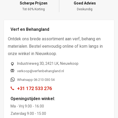
Scherpe Prijzen
Goed Advies
,-
Tot 60% Korting
Deskundig
Verf en Behangland
Ontdek ons brede assortiment aan verf, behang en
materialen. Bestel eenvoudig online of kom langs in
onze winkel in Nieuwkoop.
Industrieweg 3D, 2421 LK, Nieuwkoop
verkoop@verfenbehangland.nl
Whatsapp 06 213 030 54
+31 172 533 276
Openingstijden winkel:
Ma - Vrij 9.00 - 16.00
Zaterdag 9.00 - 15.00