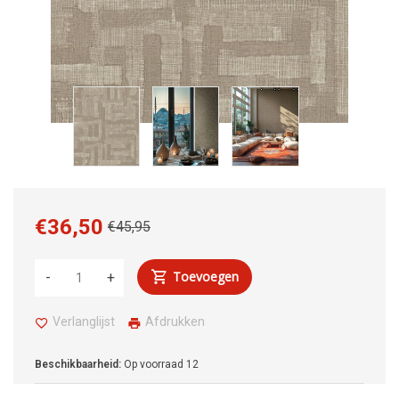
€36,50
€45,95
Toevoegen
-
+
Verlanglijst
Afdrukken
Beschikbaarheid:
Op voorraad
12