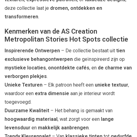
deze collectie laat je
dromen, ontdekken en
transformeren
.
Kenmerken van de AS Creation
Metropolitan Stories Hot Spots collectie
Inspirerende Ontwerpen
– De collectie bestaat uit
tien
exclusieve behangontwerpen
die geïnspireerd zijn op
mystieke locaties
,
onontdekte cafés
, en
de charme van
verborgen plekjes
.
Unieke Texturen
– Elk patroon heeft een
unieke textuur
,
waardoor een
extra dimensie
aan je interieur wordt
toegevoegd.
Duurzame Kwaliteit
– Het behang is gemaakt van
hoogwaardig materiaal
, wat zorgt voor een
lange
levensduur
en
makkelijk aanbrengen
.
Trendy Kleurenpalet
– Van
klassieke tinten
tot
gedurfde