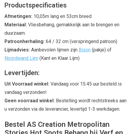
Productspecificaties
Afmetingen:
10,05m lang en 53cm breed
Materiaal:
Vliesbehang, gemakkelijk aan te brengen en
duurzaam.
Patroonherhaling:
64 / 32 cm (verspringend patroon)
Lijmadvies:
Aanbevolen lijmen zijn
Bison
(pakje) of
Noordwand Lijm
(Kant en Klaar Lijm)
Levertijden:
Uit Voorraad winkel:
Vandaag voor 15.45 uur besteld is
vandaag verzonden!
Geen voorraad winkel:
Bestelling wordt rechtstreeks aan
u verzonden via de leverancier, levertijd 1-3 werkdagen.
Bestel AS Creation Metropolitan
Stories Hot Spots Behang bij Verf en