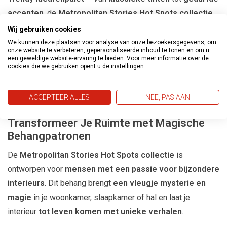
accenten
, de
Metropolitan Stories Hot Spots collectie
biedt
kleuren die perfect aansluiten bij moderne
Wij gebruiken cookies
interieurs
.
We kunnen deze plaatsen voor analyse van onze bezoekersgegevens, om
onze website te verbeteren, gepersonaliseerde inhoud te tonen en om u
Gemakkelijk aan te brengen
– Dankzij het
een geweldige website-ervaring te bieden. Voor meer informatie over de
cookies die we gebruiken opent u de instellingen.
vliesbehangmateriaal
is dit behang eenvoudig te
verwerken en te verwijderen zonder beschadiging van de
ACCEPTEER ALLES
NEE, PAS AAN
muren.
Transformeer Je Ruimte met Magische
Behangpatronen
De
Metropolitan Stories Hot Spots collectie
is
ontworpen voor
mensen met een passie voor bijzondere
interieurs
. Dit behang brengt
een vleugje mysterie en
magie
in je woonkamer, slaapkamer of hal en laat je
interieur
tot leven komen met unieke verhalen
.