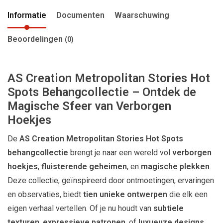
Informatie
Documenten
Waarschuwing
Beoordelingen
(0)
AS Creation Metropolitan Stories Hot
Spots Behangcollectie – Ontdek de
Magische Sfeer van Verborgen
Hoekjes
De
AS Creation Metropolitan Stories Hot Spots
behangcollectie
brengt je naar een wereld vol
verborgen
hoekjes
,
fluisterende geheimen
, en
magische plekken
.
Deze collectie, geïnspireerd door ontmoetingen, ervaringen
en observaties, biedt
tien unieke ontwerpen
die elk een
eigen verhaal vertellen. Of je nu houdt van
subtiele
texturen
,
expressieve patronen
, of
luxueuze designs
,