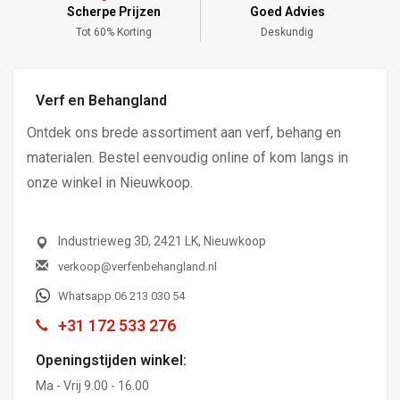
Scherpe Prijzen
Goed Advies
,-
Tot 60% Korting
Deskundig
Verf en Behangland
Ontdek ons brede assortiment aan verf, behang en
materialen. Bestel eenvoudig online of kom langs in
onze winkel in Nieuwkoop.
Industrieweg 3D, 2421 LK, Nieuwkoop
verkoop@verfenbehangland.nl
Whatsapp 06 213 030 54
+31 172 533 276
Openingstijden winkel:
Ma - Vrij 9.00 - 16.00