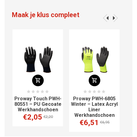
Maak je klus compleet
C –
Proway Touch PWH-
Proway PWH-6805
ril
80551 – PU Gecoate
Winter – Latex Acryl
n
Werkhandschoen
Liner
Werkhandschoen
€2,05
€2,20
€6,51
€6,95