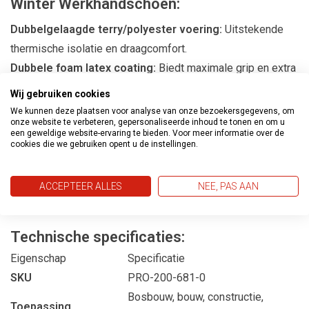
Winter Werkhandschoen:
Dubbelgelaagde terry/polyester voering:
Uitstekende
thermische isolatie en draagcomfort.
Dubbele foam latex coating:
Biedt maximale grip en extra
bescherming in natte of koude omgevingen.
Wij gebruiken cookies
Elastisch manchet:
Houdt warmte binnen en voorkomt
We kunnen deze plaatsen voor analyse van onze bezoekersgegevens, om
onze website te verbeteren, gepersonaliseerde inhoud te tonen en om u
verschuiven tijdens het werk.
een geweldige website-ervaring te bieden. Voor meer informatie over de
Geschikt voor zware omstandigheden:
Ontworpen voor
cookies die we gebruiken opent u de instellingen.
dagelijks gebruik onder winterse omstandigheden.
Gecertificeerd volgens EN388 & EN511:
Betrouwbare
ACCEPTEER ALLES
NEE, PAS AAN
bescherming gegarandeerd.
Technische specificaties:
Eigenschap
Specificatie
SKU
PRO-200-681-0
Bosbouw, bouw, constructie,
Toepassing