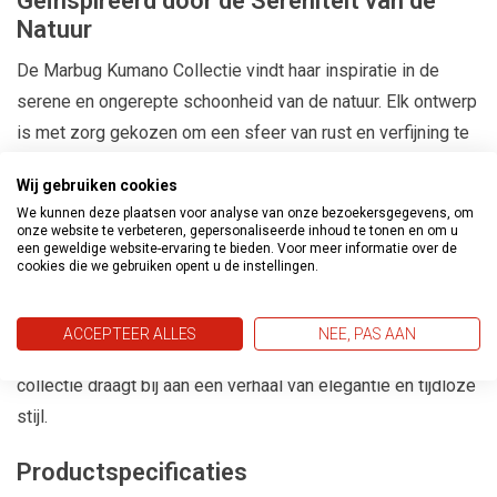
Geïnspireerd door de Sereniteit van de
Natuur
De Marbug Kumano Collectie vindt haar inspiratie in de
serene en ongerepte schoonheid van de natuur. Elk ontwerp
is met zorg gekozen om een sfeer van rust en verfijning te
creëren, perfect in balans met de hedendaagse
Wij gebruiken cookies
interieurtrends.
We kunnen deze plaatsen voor analyse van onze bezoekersgegevens, om
onze website te verbeteren, gepersonaliseerde inhoud te tonen en om u
Diversiteit in Design
een geweldige website-ervaring te bieden. Voor meer informatie over de
cookies die we gebruiken opent u de instellingen.
Van subtiele texturen tot betoverende bloemenpatronen en
moderne geometrische motieven, de Kumano Collectie
ACCEPTEER ALLES
NEE, PAS AAN
biedt een rijke variatie voor elke smaak. Elk behang in deze
collectie draagt bij aan een verhaal van elegantie en tijdloze
stijl.
Productspecificaties