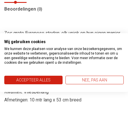
Beoordelingen
(0)
Zes grote Europese steden, elk uniek op hun eigen manier.
Zes merkkarakters -elk met zijn eigen, individuele verhaal.
Wij gebruiken cookies
Allemaal verbonden door hun exclusieve stijl, hun
We kunnen deze plaatsen voor analyse van onze bezoekersgegevens, om
onze website te verbeteren, gepersonaliseerde inhoud te tonen en om u
smaakvolle ontwerp en hun moderne en authentieke
een geweldige website-ervaring te bieden. Voor meer informatie over de
cookies die we gebruiken opent u de instellingen.
nonchalance voor het leven en om te leven.
Bewonderenswaardig en toch dichtbij. Een rolmodel en de
ACCEPTEER ALLES
NEE, PAS AAN
beste vriend tegelijkertijd.
Kwaliteit: Vliesbehang
Afmetingen: 10 mtr lang x 53 cm breed