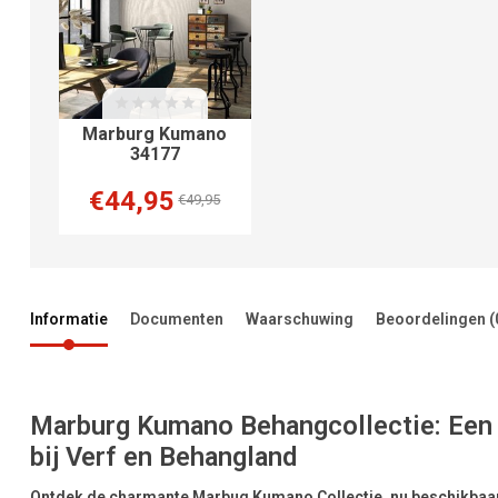
Marburg Kumano
34177
€44,95
€49,95
Informatie
Documenten
Waarschuwing
Beoordelingen
(
Marburg Kumano Behangcollectie: Een 
bij Verf en Behangland
Ontdek de charmante Marbug Kumano Collectie, nu beschikbaar 