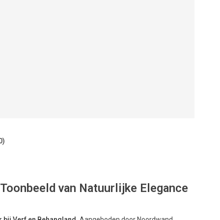
0)
Toonbeeld van Natuurlijke Elegance
bij Verf en Behangland.
Aangeboden door Noordwand,