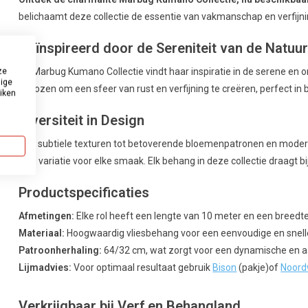
belichaamt deze collectie de essentie van vakmanschap en verfijning,
Geïnspireerd door de Sereniteit van de Natuu
De Marbug Kumano Collectie vindt haar inspiratie in de serene en 
ze
dige
gekozen om een sfeer van rust en verfijning te creëren, perfect i
uiken
Diversiteit in Design
Van subtiele texturen tot betoverende bloemenpatronen en moder
rijke variatie voor elke smaak. Elk behang in deze collectie draagt bij
Productspecificaties
Afmetingen:
Elke rol heeft een lengte van 10 meter en een breedt
Materiaal:
Hoogwaardig vliesbehang voor een eenvoudige en snelle
Patroonherhaling:
64/32 cm, wat zorgt voor een dynamische en aan
Lijmadvies:
Voor optimaal resultaat gebruik
Bison
(pakje)of
Noord
Verkrijgbaar bij Verf en Behangland