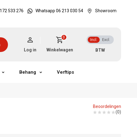
172 533 276
Whatsapp 06 213 030 54
Showroom
0
Incl.
Excl.
n
Log in
Winkelwagen
Behang
Verftips
Beoordelingen
(0)