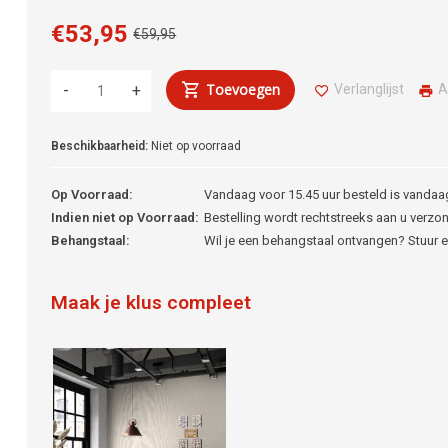
€53,95
€59,95
Toevoegen
Verlanglijst
A
-
+
Beschikbaarheid:
Niet op voorraad
Op Voorraad:
Vandaag voor 15.45 uur besteld is vandaa
Indien niet op Voorraad:
Bestelling wordt rechtstreeks aan u verzon
Behangstaal:
Wil je een behangstaal ontvangen? Stuur 
Maak je klus compleet