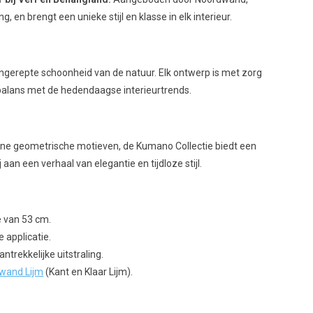
 en brengt een unieke stijl en klasse in elk interieur.
r
ongerepte schoonheid van de natuur. Elk ontwerp is met zorg
n balans met de hedendaagse interieurtrends.
ne geometrische motieven, de Kumano Collectie biedt een
 aan een verhaal van elegantie en tijdloze stijl.
e van 53 cm.
 applicatie.
trekkelijke uitstraling.
wand Lijm
(Kant en Klaar Lijm).