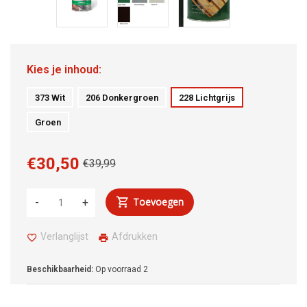
Kies je inhoud:
373 Wit
206 Donkergroen
228 Lichtgrijs
Groen
€30,50
€39,99
Toevoegen
-
+
Verlanglijst
Afdrukken
Beschikbaarheid:
Op voorraad
2