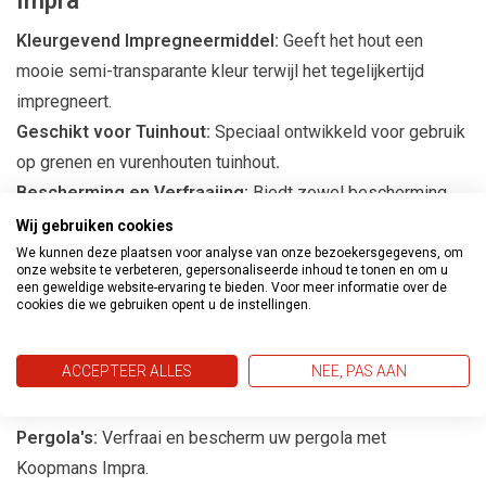
Impra
Kleurgevend Impregneermiddel:
Geeft het hout een
mooie semi-transparante kleur terwijl het tegelijkertijd
impregneert.
Geschikt voor Tuinhout:
Speciaal ontwikkeld voor gebruik
op grenen en vurenhouten tuinhout
.
Bescherming en Verfraaiing:
Biedt zowel bescherming
als verfraaiing voor diverse houten objecten buiten.
Wij gebruiken cookies
Eenvoudig aan te brengen:
Makkelijk aan te brengen met
We kunnen deze plaatsen voor analyse van onze bezoekersgegevens, om
onze website te verbeteren, gepersonaliseerde inhoud te tonen en om u
kwast, roller of spuit.
een geweldige website-ervaring te bieden. Voor meer informatie over de
cookies die we gebruiken opent u de instellingen.
Toepassingsgebieden
ACCEPTEER ALLES
NEE, PAS AAN
Schuttingen:
Voor het kleuren en beschermen van
schuttingen tegen weer en wind.
Pergola's:
Verfraai en bescherm uw pergola met
Koopmans Impra.