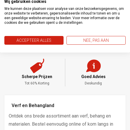
Wij gebruiken cookies
lijmadvies : paneel inlijmen, 10 minuten laten inweken
We kunnen deze plaatsen voor analyse van onze bezoekersgegevens, om
daarna aanbrengen op de muur
onze website te verbeteren, gepersonaliseerde inhoud te tonen en om u
een geweldige website-ervaring te bieden. Voor meer informatie over de
bijbehorende lijm gratis bijgeleverd
cookies die we gebruiken opent u de instellingen.
ACCEPTEER ALLES
NEE, PAS AAN
Scherpe Prijzen
Goed Advies
,-
Tot 60% Korting
Deskundig
Verf en Behangland
Ontdek ons brede assortiment aan verf, behang en
materialen. Bestel eenvoudig online of kom langs in