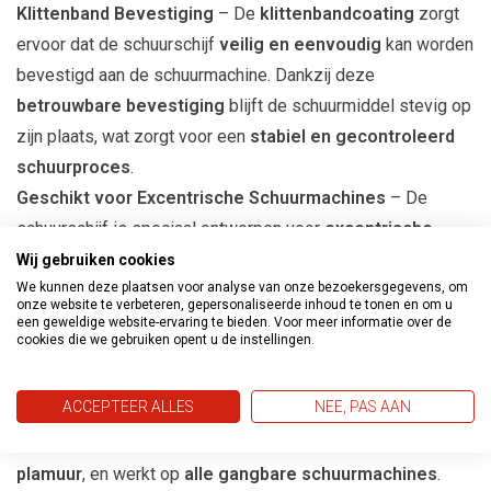
Klittenband Bevestiging
– De
klittenbandcoating
zorgt
ervoor dat de schuurschijf
veilig en eenvoudig
kan worden
bevestigd aan de schuurmachine. Dankzij deze
betrouwbare bevestiging
blijft de schuurmiddel stevig op
zijn plaats, wat zorgt voor een
stabiel en gecontroleerd
schuurproces
.
Geschikt voor Excentrische Schuurmachines
– De
schuurschijf is speciaal ontworpen voor
excentrische
schuurmachines
, waardoor je een uitstekende controle en
Wij gebruiken cookies
We kunnen deze plaatsen voor analyse van onze bezoekersgegevens, om
afwerking krijgt bij het schuren van diverse oppervlakken.
onze website te verbeteren, gepersonaliseerde inhoud te tonen en om u
Fijn Schuurresultaat
– De PS 33 CK biedt een mooi, egaal
een geweldige website-ervaring te bieden. Voor meer informatie over de
cookies die we gebruiken opent u de instellingen.
schuurresultaat, ideaal voor het gladmaken van
oppervlakken en het verwijderen van oude verf- en laklagen.
ACCEPTEER ALLES
NEE, PAS AAN
Veelzijdige Toepassing
– Geschikt voor het schuren van
een breed scala aan materialen zoals
vernis
,
lak
,
hout
, en
plamuur
, en werkt op
alle gangbare schuurmachines
.