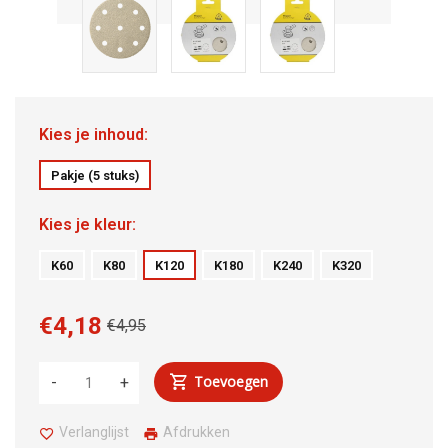
Kies je inhoud:
Pakje (5 stuks)
Kies je kleur:
K60
K80
K120
K180
K240
K320
€4,18
€4,95
Toevoegen
-
+
Verlanglijst
Afdrukken