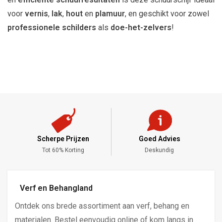
voor
vernis
,
lak
,
hout
en
plamuur
, en geschikt voor zowel
professionele schilders
als
doe-het-zelvers
!
Scherpe Prijzen
Goed Advies
,-
Tot 60% Korting
Deskundig
Verf en Behangland
Ontdek ons brede assortiment aan verf, behang en
materialen. Bestel eenvoudig online of kom langs in