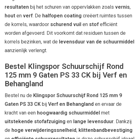
resultaten
bij het schuren van oppervlakken zoals
vernis
,
hout
en
verf
. De
halfopen coating
creëert ruimtes tussen
de korrels, waardoor
schurend vuil
en
stof
efficiënt
worden afgevoerd. Dit voorkomt dat residuen tussen de
korrels bezinken, wat de
levensduur van de schuurmiddel
aanzienlijk verlengt.
Bestel Klingspor Schuurschijf Rond
125 mm 9 Gaten PS 33 CK bij Verf en
Behangland
Bestel nu de
Klingspor Schuurschijf Rond 125 mm 9
Gaten PS 33 CK
bij
Verf en Behangland
en ervaar de
kracht van een
hoogwaardig schuurmiddel
met
uitstekende stofafzuiging
en
lange levensduur
. Dankzij
de
hoge verwijderingssnelheid
,
klittenbandbevestiging
en
efficiënte schuurresultaten
is deze schuurschijf ideaal