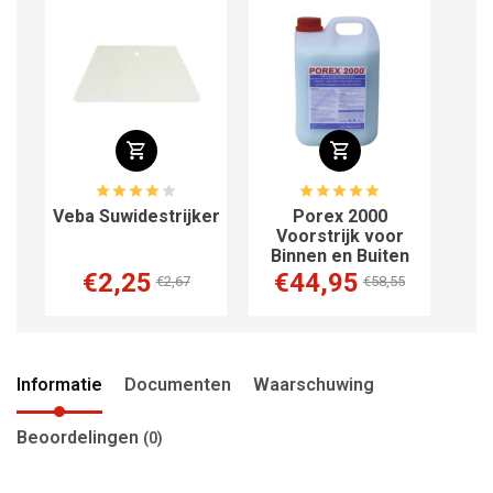
Veba Suwidestrijker
Porex 2000
m
Voorstrijk voor
Binnen en Buiten
€2,25
€44,95
€2,67
€58,55
Informatie
Documenten
Waarschuwing
Beoordelingen
(0)