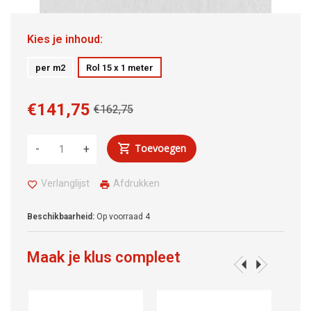
Kies je inhoud:
per m2
Rol 15 x 1 meter
€141,75
€162,75
Toevoegen
-
+
Verlanglijst
Afdrukken
Beschikbaarheid:
Op voorraad
4
Maak je klus compleet