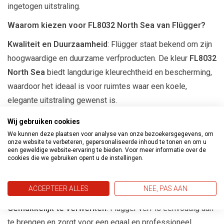
ingetogen uitstraling.
Waarom kiezen voor FL8032 North Sea van Flügger?
Kwaliteit en Duurzaamheid
: Flügger staat bekend om zijn
hoogwaardige en duurzame verfproducten. De kleur
FL8032
North Sea
biedt langdurige kleurechtheid en bescherming,
waardoor het ideaal is voor ruimtes waar een koele,
elegante uitstraling gewenst is.
Veelzijdigheid
: Deze blauwgrijze kleur past perfect in
Wij gebruiken cookies
verschillende interieurstijlen, van modern en industrieel tot
We kunnen deze plaatsen voor analyse van onze bezoekersgegevens, om
onze website te verbeteren, gepersonaliseerde inhoud te tonen en om u
klassiek en Scandinavisch. Gebruik
North Sea
om een
een geweldige website-ervaring te bieden. Voor meer informatie over de
cookies die we gebruiken opent u de instellingen.
accentmuur te creëren die diepte en karakter toevoegt, of
schilder een hele kamer om een kalme, luxueuze sfeer te
ACCEPTEER ALLES
NEE, PAS AAN
scheppen.
Gemakkelijk te verwerken
: Flügger verf is eenvoudig aan
te brengen en zorgt voor een egaal en professioneel