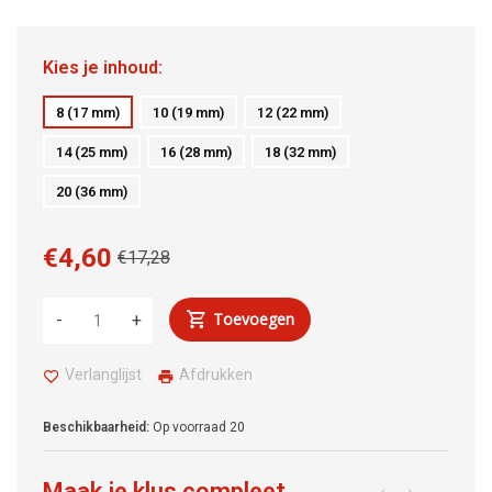
Kies je inhoud:
8 (17 mm)
10 (19 mm)
12 (22 mm)
14 (25 mm)
16 (28 mm)
18 (32 mm)
20 (36 mm)
€4,60
€17,28
Toevoegen
-
+
Verlanglijst
Afdrukken
Beschikbaarheid:
Op voorraad
20
Maak je klus compleet