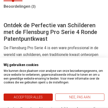
Beoordelingen
(3)
Ontdek de Perfectie van Schilderen
met de Flensburg Pro Serie 4 Ronde
Patentpuntkwast
De Flensburg Pro Serie 4 is een ware professional in de
wereld van schilderen, een traditionele kwast ontworpen
voor het aanbrengen van synthetische verven. Deze kwast
Wij gebruiken cookies
is minder geschikt voor watergedragen verven, maar blinkt
We kunnen deze plaatsen voor analyse van onze bezoekersgegevens, om
uit in zijn uitstekende prijs-kwaliteitsverhouding en
onze website te verbeteren, gepersonaliseerde inhoud te tonen en om u
een geweldige website-ervaring te bieden. Voor meer informatie over de
hoogwaardige vakmanschap.
cookies die we gebruiken opent u de instellingen.
Kenmerken van de Flensburg Pro Serie 4:
ACCEPTEER ALLES
NEE, PAS AAN
Ronde Patentpuntkwast:
De vakkundig ontworpen ronde