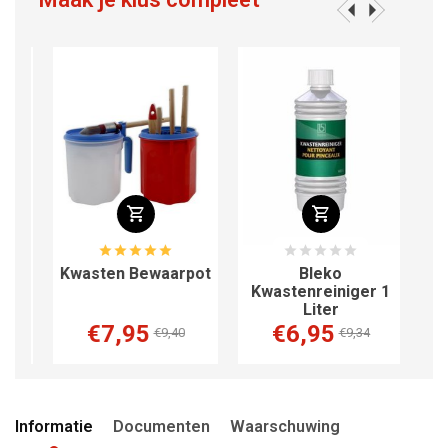
el
Kwasten Bewaarpot
Bleko
Sc
Kwastenreiniger 1
Liter
€7,95
€6,95
€9,40
€9,34
Informatie
Documenten
Waarschuwing