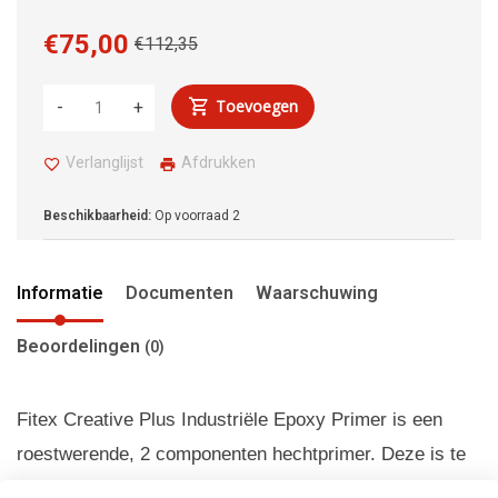
€75,00
€112,35
Toevoegen
-
+
Verlanglijst
Afdrukken
Beschikbaarheid:
Op voorraad
2
Informatie
Documenten
Waarschuwing
Beoordelingen
(0)
Fitex Creative Plus Industriële Epoxy Primer is een
roestwerende, 2 componenten hechtprimer. Deze is te
gebruiken op vrijwel alle (moeilijke) ondergronden zoals