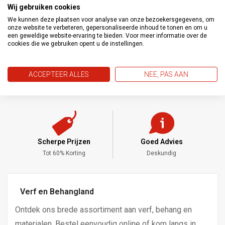
Wij gebruiken cookies
o.a. damwandprofielen, staalconstructies, beton,
We kunnen deze plaatsen voor analyse van onze bezoekersgegevens, om
kunststof, hout en trespa. Overschilderbaar met alle
onze website te verbeteren, gepersonaliseerde inhoud te tonen en om u
een geweldige website-ervaring te bieden. Voor meer informatie over de
Fitex Creative Plus producten.
cookies die we gebruiken opent u de instellingen.
ACCEPTEER ALLES
NEE, PAS AAN
Scherpe Prijzen
Goed Advies
,-
Tot 60% Korting
Deskundig
Verf en Behangland
Ontdek ons brede assortiment aan verf, behang en
materialen. Bestel eenvoudig online of kom langs in