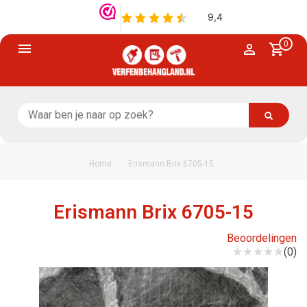
0
/
Home
Erismann Brix 6705-15
Erismann Brix 6705-15
Beoordelingen
(0)