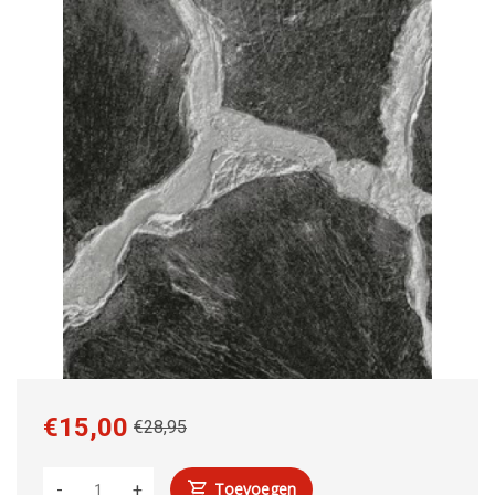
€15,00
€28,95
Toevoegen
-
+