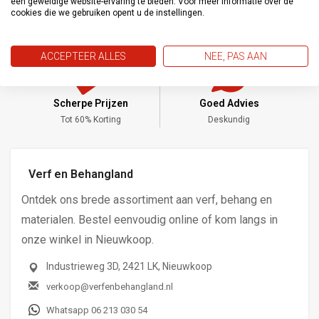
een geweldige website-ervaring te bieden. Voor meer informatie over de
cookies die we gebruiken opent u de instellingen.
ACCEPTEER ALLES
NEE, PAS AAN
Scherpe Prijzen
Goed Advies
,-
Tot 60% Korting
Deskundig
Verf en Behangland
Ontdek ons brede assortiment aan verf, behang en
materialen. Bestel eenvoudig online of kom langs in
onze winkel in Nieuwkoop.
Industrieweg 3D, 2421 LK, Nieuwkoop
verkoop@verfenbehangland.nl
Whatsapp 06 213 030 54