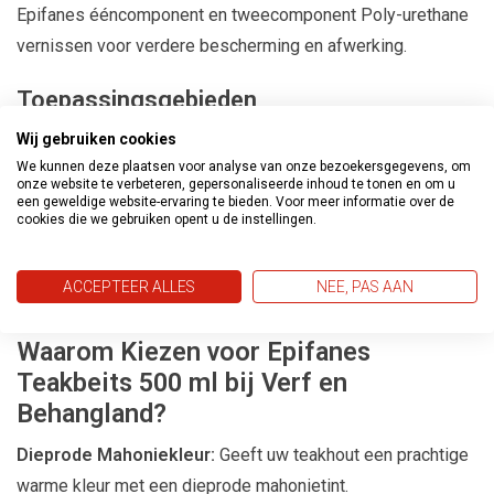
Epifanes ééncomponent en tweecomponent Poly-urethane
vernissen voor verdere bescherming en afwerking.
Toepassingsgebieden
Verbleekt of Vergeeld Teakhout:
Ideaal voor het
Wij gebruiken cookies
We kunnen deze plaatsen voor analyse van onze bezoekersgegevens, om
aankleuren van verbleekt of vergeeld teakhout voorafgaand
onze website te verbeteren, gepersonaliseerde inhoud te tonen en om u
aan het aanbrengen van een vernissysteem.
een geweldige website-ervaring te bieden. Voor meer informatie over de
cookies die we gebruiken opent u de instellingen.
Camoufleert Kleurverschillen:
Kan worden toegevoegd
aan Epifanes één- en tweecomponent vernissen om
ACCEPTEER ALLES
NEE, PAS AAN
kleurverschillen in het hout te camoufleren.
Waarom Kiezen voor Epifanes
Teakbeits 500 ml bij Verf en
Behangland?
Dieprode Mahoniekleur:
Geeft uw teakhout een prachtige
warme kleur met een dieprode mahonietint.