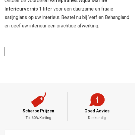
Ontdek de voordelen van
Epifanes Aqua Marine
Interieurvernis 1 liter
voor een duurzame en fraaie
satijnglans op uw interieur. Bestel nu bij Verf en Behangland
en geef uw interieur een prachtige afwerking.
Scherpe Prijzen
Goed Advies
,-
Tot 60% Korting
Deskundig