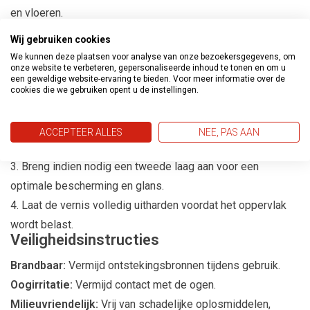
en vloeren.
Onderhoud:
Geschikt voor onderhoud van bestaande één-
Wij gebruiken cookies
en tweecomponent interieursystemen.
We kunnen deze plaatsen voor analyse van onze bezoekersgegevens, om
Gebruiksaanwijzing
onze website te verbeteren, gepersonaliseerde inhoud te tonen en om u
een geweldige website-ervaring te bieden. Voor meer informatie over de
Breng de interieurvernis gelijkmatig aan op het
cookies die we gebruiken opent u de instellingen.
schoongemaakte oppervlak met een kwast, roller of spuit.
Laat de eerste laag goed drogen volgens de aanbevolen
ACCEPTEER ALLES
NEE, PAS AAN
droogtijd.
Breng indien nodig een tweede laag aan voor een
optimale bescherming en glans.
Laat de vernis volledig uitharden voordat het oppervlak
wordt belast.
Veiligheidsinstructies
Brandbaar:
Vermijd ontstekingsbronnen tijdens gebruik.
Oogirritatie:
Vermijd contact met de ogen.
Milieuvriendelijk:
Vrij van schadelijke oplosmiddelen,