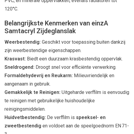
PVC, en minerale oppervlakken, evenals radiatoren tot
120°C.
Belangrijkste Kenmerken van einzA
Samtacryl Zijdeglanslak
Weerbestendig:
Geschikt voor toepassing buiten dankzij
zijn weerbestendige eigenschappen.
Krasvast:
Biedt een duurzaam krasbestendig oppervlak.
Sneldrogend:
Droogt snel voor efficiënte verwerking.
Formaldehydevrij en Reukarm:
Milieuvriendelijk en
aangenaam in gebruik.
Gemakkelijk te Reinigen:
Uitgeharde verffilm is eenvoudig
te reinigen met gebruikelijke huishoudelijke
reinigingsmiddelen.
Huidvetbestendig:
De verffilm is
speeksel- en
zweetbestendig
en voldoet aan de speelgoednorm EN 71-