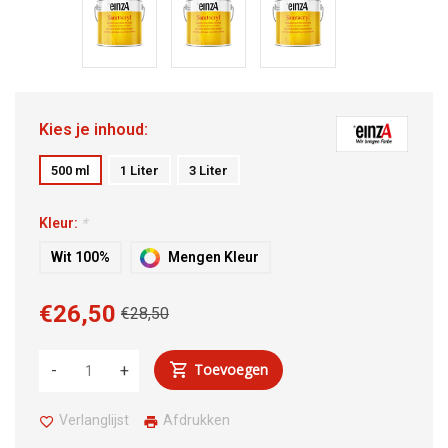
Kies je inhoud:
500 ml
1 Liter
3 Liter
Kleur:
*
Wit 100%
Mengen Kleur
€26,50
€28,50
Toevoegen
-
+
Verlanglijst
Afdrukken