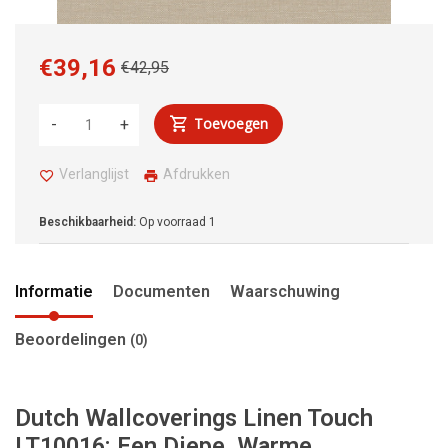
€39,16
€42,95
Toevoegen
-
+
Verlanglijst
Afdrukken
Beschikbaarheid:
Op voorraad
1
Informatie
Documenten
Waarschuwing
Beoordelingen
(0)
Dutch Wallcoverings Linen Touch
LT10016: Een Diepe, Warme