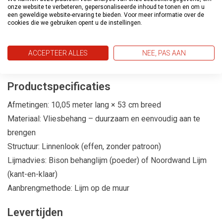
Dankzij de rustige linnenstructuur en warme uitstraling is
onze website te verbeteren, gepersonaliseerde inhoud te tonen en om u
een geweldige website-ervaring te bieden. Voor meer informatie over de
Linen Touch LT10016 toepasbaar in verschillende ruimtes,
cookies die we gebruiken opent u de instellingen.
zoals de woonkamer, slaapkamer, eetkamer, werkkamer of
hal. Overal zorgt dit behang voor een luxe en harmonieuze
ACCEPTEER ALLES
NEE, PAS AAN
basis.
Productspecificaties
Afmetingen: 10,05 meter lang × 53 cm breed
Materiaal: Vliesbehang – duurzaam en eenvoudig aan te
brengen
Structuur: Linnenlook (effen, zonder patroon)
Lijmadvies: Bison behanglijm (poeder) of Noordwand Lijm
(kant-en-klaar)
Aanbrengmethode: Lijm op de muur
Levertijden