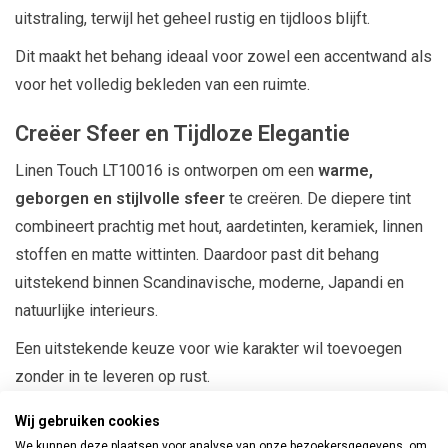
uitstraling, terwijl het geheel rustig en tijdloos blijft.
Dit maakt het behang ideaal voor zowel een accentwand als
voor het volledig bekleden van een ruimte.
Creëer Sfeer en Tijdloze Elegantie
Linen Touch LT10016 is ontworpen om een
warme,
geborgen en stijlvolle sfeer
te creëren. De diepere tint
combineert prachtig met hout, aardetinten, keramiek, linnen
stoffen en matte wittinten. Daardoor past dit behang
uitstekend binnen Scandinavische, moderne, Japandi en
natuurlijke interieurs.
Een uitstekende keuze voor wie karakter wil toevoegen
zonder in te leveren op rust.
Geschikt voor Elke Ruimte
Wij gebruiken cookies
We kunnen deze plaatsen voor analyse van onze bezoekersgegevens, om