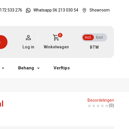
172 533 276
Whatsapp 06 213 030 54
Showroom
0
Incl.
Excl.
n
Log in
Winkelwagen
Behang
Verftips
Beoordelingen
l
(0)