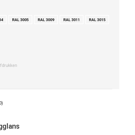
04
RAL 3005
RAL 3009
RAL 3011
RAL 3015
fdrukken
0)
gglans