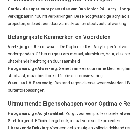
Ontdek de superieure prestaties van Duplicolor RAL Acryl Hoog
verkrijgbaar in 400 ml verpakkingen. Deze hoogwaardige acryllak i
projecten, en biedt een duurzame, kras- en stootvaste afwerking.
Belangrijkste Kenmerken en Voordelen
Veelzijdig en Betrouwbaar:
De Duplicolor RAL Acryl is perfect v
ondergronden. Of het nu gaat om metaal, aluminium, hout, glas, ste
uitstekende hechting en duurzaamheid.
Hoogwaardige Afwerking:
Geniet van een duurzame kleur en glans 
stootvast, maar biedt ook effectieve corrosiewering.
Weer- en UV-Bestendig:
Bestand tegen diverse weerinvloeden, UV-s
buitentoepassingen.
Uitmuntende Eigenschappen voor Optimale Re
Hoogwaardige Acrylkwaliteit:
Zorgt voor een professionele afwer
Sneldrogend:
Efficiënt in gebruik, ideaal voor snelle projecten.
Uitstekende Dekking:
Voor een gelijkmatig en volledig dekkend res