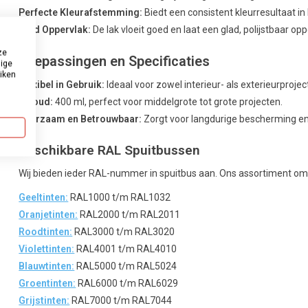
Perfecte Kleurafstemming:
Biedt een consistent kleurresultaat in
Glad Oppervlak:
De lak vloeit goed en laat een glad, polijstbaar opp
ze
Toepassingen en Specificaties
dige
uiken
Flexibel in Gebruik:
Ideaal voor zowel interieur- als exterieurprojec
Inhoud:
400 ml, perfect voor middelgrote tot grote projecten.
Duurzaam en Betrouwbaar:
Zorgt voor langdurige bescherming en
Beschikbare RAL Spuitbussen
Wij bieden ieder RAL-nummer in spuitbus aan. Ons assortiment om
Geeltinten:
RAL1000 t/m RAL1032
Oranjetinten:
RAL2000 t/m RAL2011
Roodtinten:
RAL3000 t/m RAL3020
Violettinten:
RAL4001 t/m RAL4010
Blauwtinten:
RAL5000 t/m RAL5024
Groentinten:
RAL6000 t/m RAL6029
Grijstinten:
RAL7000 t/m RAL7044