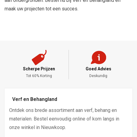
aan ondergronden. Bestel nu bij Verf en Behangland en
maak uw projecten tot een succes.
Scherpe Prijzen
Goed Advies
,-
Tot 60% Korting
Deskundig
Verf en Behangland
Ontdek ons brede assortiment aan verf, behang en
materialen. Bestel eenvoudig online of kom langs in
onze winkel in Nieuwkoop.