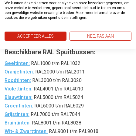
Toepassing
We kunnen deze plaatsen voor analyse van onze bezoekersgegevens, om
onze website te verbeteren, gepersonaliseerde inhoud te tonen en om u
Houten Ondergronden:
Perfect voor het behandelen van
een geweldige website-ervaring te bieden. Voor meer informatie over de
cookies die we gebruiken opent u de instellingen.
houten oppervlakken, zowel binnen als buiten.
Veelzijdig Gebruik:
Geschikt voor een breed scala aan
ACCEPTEER ALLES
NEE, PAS AAN
materialen en toepassingen.
Beschikbare RAL Spuitbussen:
Geeltinten:
RAL1000 t/m RAL1032
Oranjetinten:
RAL2000 t/m RAL2011
Roodtinten:
RAL3000 t/m RAL3020
Violettinten:
RAL4001 t/m RAL4010
Blauwtinten:
RAL5000 t/m RAL5024
Groentinten:
RAL6000 t/m RAL6029
Grijstinten:
RAL7000 t/m RAL7044
Bruintinten:
RAL8001 t/m RAL8028
Wit- & Zwarttinten:
RAL9001 t/m RAL9018