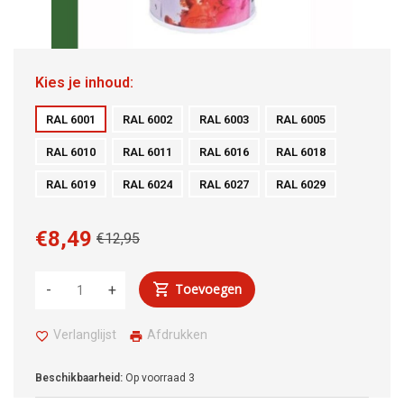
Kies je inhoud:
RAL 6001
RAL 6002
RAL 6003
RAL 6005
RAL 6010
RAL 6011
RAL 6016
RAL 6018
RAL 6019
RAL 6024
RAL 6027
RAL 6029
€8,49
€12,95
Toevoegen
-
+
Verlanglijst
Afdrukken
Beschikbaarheid:
Op voorraad
3