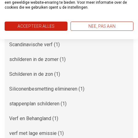
lage VOS
(1)
een geweldige website-ervaring te bieden. Voor meer informatie over de
cookies die we gebruiken opent u de instellingen.
lak voor keukenkastjes
(1)
ACCEPTEER ALLES
NEE, PAS AAN
milieuvriendelijke verf
(1)
Scandinavische verf
(1)
schilderen in de zomer
(1)
Schilderen in de zon
(1)
Siliconenbesmetting elimineren
(1)
stappenplan schilderen
(1)
Verf en Behangland
(1)
verf met lage emissie
(1)