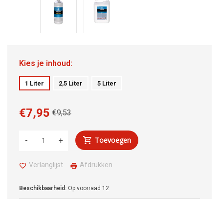
Kies je inhoud:
1 Liter
2,5 Liter
5 Liter
€7,95
€9,53
Toevoegen
-
+
Verlanglijst
Afdrukken
Beschikbaarheid:
Op voorraad
12