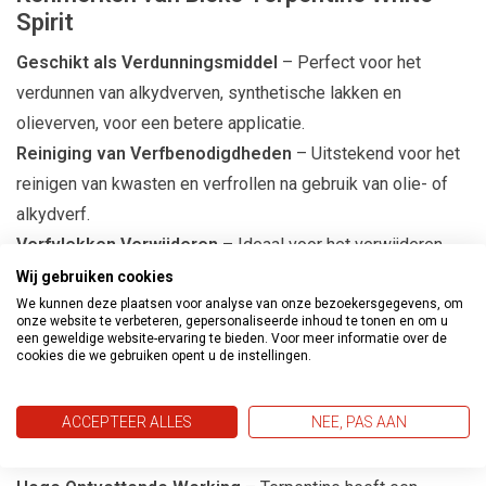
Spirit
Geschikt als Verdunningsmiddel
– Perfect voor het
verdunnen van alkydverven, synthetische lakken en
olieverven, voor een betere applicatie.
Reiniging van Verfbenodigdheden
– Uitstekend voor het
reinigen van kwasten en verfrollen na gebruik van olie- of
alkydverf.
Verfvlekken Verwijderen
– Ideaal voor het verwijderen
van hardnekkige verfspatten op
linoleum
en
parket
.
Wij gebruiken cookies
Niet Geschikt voor Latex of Acrylverf
– Let op, deze
We kunnen deze plaatsen voor analyse van onze bezoekersgegevens, om
onze website te verbeteren, gepersonaliseerde inhoud te tonen en om u
terpentine is niet geschikt voor het verdunnen van latex- of
een geweldige website-ervaring te bieden. Voor meer informatie over de
cookies die we gebruiken opent u de instellingen.
acrylverf.
Professioneel Gebruik
– Dit product is speciaal
ACCEPTEER ALLES
NEE, PAS AAN
ontwikkeld voor
professioneel gebruik
, wat zorgt voor
hoge prestaties bij schilderwerkzaamheden.