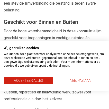
een stevige lijmverbinding die bestand is tegen zware
belasting.
Geschikt voor Binnen en Buiten
Door de hoge waterbestendigheid is deze konstruktielijm
geschikt voor toepassingen in vochtige ruimtes én
buitenshuis. Denk aan kozijnen, meubels, constructiewerk
Wij gebruiken cookies
en diverse houtverbindingen.
We kunnen deze plaatsen voor analyse van onze bezoekersgegevens, om
onze website te verbeteren, gepersonaliseerde inhoud te tonen en om u
een geweldige website-ervaring te bieden. Voor meer informatie over de
Ideaal voor Professioneel en Doe-Het-Zelf
cookies die we gebruiken opent u de instellingen.
Gebruik
De lijm is eenvoudig aan te brengen en prettig te verwerken.
ACCEPTEER ALLES
NEE, PAS AAN
De handige tube van
75 gram
is ideaal voor kleinere
klussen, reparaties en nauwkeurig werk, zowel voor
professionals als doe-het-zelvers.