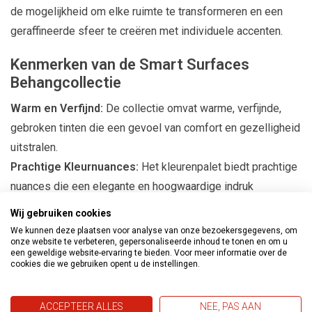
de mogelijkheid om elke ruimte te transformeren en een
geraffineerde sfeer te creëren met individuele accenten.
Kenmerken van de Smart Surfaces
Behangcollectie
Warm en Verfijnd:
De collectie omvat warme, verfijnde,
gebroken tinten die een gevoel van comfort en gezelligheid
uitstralen.
Prachtige Kleurnuances:
Het kleurenpalet biedt prachtige
nuances die een elegante en hoogwaardige indruk
achterlaten.
Wij gebruiken cookies
Natuurlijke Texturen:
De unieke uitstraling wordt
We kunnen deze plaatsen voor analyse van onze bezoekersgegevens, om
onze website te verbeteren, gepersonaliseerde inhoud te tonen en om u
gecreëerd door grassen, bladeren en structuren van vezels,
een geweldige website-ervaring te bieden. Voor meer informatie over de
grassen en jute.
cookies die we gebruiken opent u de instellingen.
Harmonieuze Sfeer:
Of het nu in de woonkamer,
slaapkamer of kantoor is, dit behang geeft elke kamer een
ACCEPTEER ALLES
NEE, PAS AAN