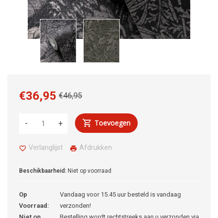
€36,95
€46,95
Toevoegen
-
+
Verlanglijst
Afdrukken
Beschikbaarheid:
Niet op voorraad
Op
Vandaag voor 15.45 uur besteld is vandaag
Voorraad:
verzonden!
Niet op
Bestelling wordt rechtstreeks aan u verzonden via