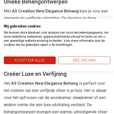
Unieke Behangontwerpen
Met
AS Creation New Elegance Behang
kies je voor een
elegante en verfijnde uitstraling. De designs in deze
collectie zijn geïnspireerd door klassieke en moderne
Wij gebruiken cookies
stijlen, met gedetailleerde patronen en zachte kleuren die
We kunnen deze plaatsen voor analyse van onze bezoekersgegevens, om
onze website te verbeteren, gepersonaliseerde inhoud te tonen en om u
een verfijnde look creëren. Of je nu houdt van subtiele
een geweldige website-ervaring te bieden. Voor meer informatie over de
cookies die we gebruiken opent u de instellingen.
texturen of gedurfde ontwerpen, deze behangcollectie
biedt voor ieder wat wils en voegt een vleugje luxe toe aan
ACCEPTEER ALLES
NEE, PAS AAN
je ruimte.
Creëer Luxe en Verfijning
Het
AS Creation New Elegance Behang
is perfect voor
het creëren van een verfijnde sfeer in je huis. Het is ideaal
voor het opfrissen van de woonkamer, slaapkamer of een
andere ruimte die een luxe uitstraling verdient. De
behangontwerpen brengen een warme, uitnodigende sfeer