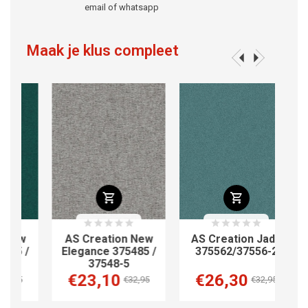
email of whatsapp
Maak je klus compleet
w
AS Creation New
AS Creation Jade
 /
Elegance 375485 /
375562/37556-2
37548-5
€23,10
€26,30
5
€32,95
€32,95