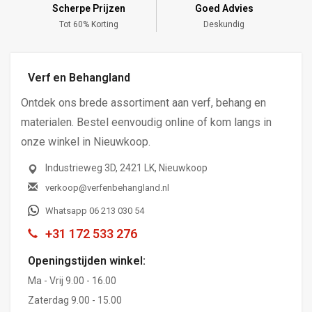
Scherpe Prijzen
Goed Advies
,-
Tot 60% Korting
Deskundig
Verf en Behangland
Ontdek ons brede assortiment aan verf, behang en
materialen. Bestel eenvoudig online of kom langs in
onze winkel in Nieuwkoop.
Industrieweg 3D, 2421 LK, Nieuwkoop
verkoop@verfenbehangland.nl
Whatsapp 06 213 030 54
+31 172 533 276
Openingstijden winkel:
Ma - Vrij 9.00 - 16.00
Zaterdag 9.00 - 15.00