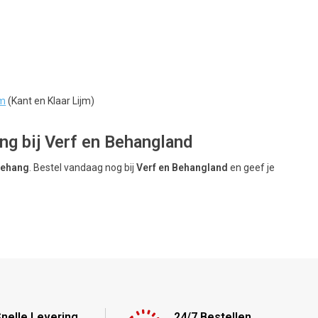
jm
(Kant en Klaar Lijm)
g bij Verf en Behangland
Behang
. Bestel vandaag nog bij
Verf en Behangland
en geef je
nelle Levering
24/7 Bestellen