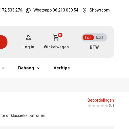
172 533 276
Whatsapp 06 213 030 54
Showroom
0
Incl.
Excl.
n
Log in
Winkelwagen
Behang
Verftips
Beoordelingen
(0)
nte of klassieke patronen.