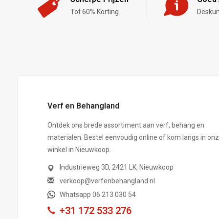
Tot 60% Korting
Deskun
,-
Verf en Behangland
Ontdek ons brede assortiment aan verf, behang en
materialen. Bestel eenvoudig online of kom langs in on
winkel in Nieuwkoop.
Industrieweg 3D, 2421 LK, Nieuwkoop
verkoop@verfenbehangland.nl
Whatsapp 06 213 030 54
+31 172 533 276