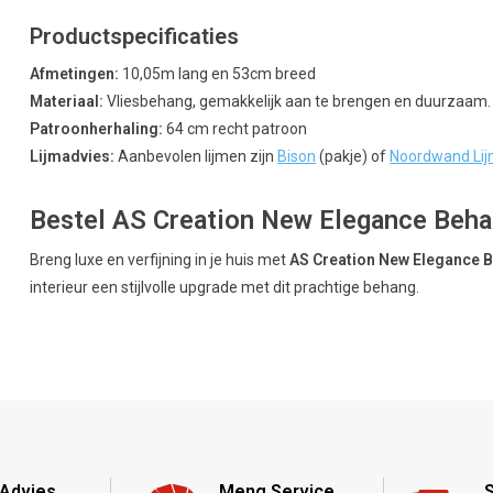
Productspecificaties
Afmetingen:
10,05m lang en 53cm breed
Materiaal:
Vliesbehang, gemakkelijk aan te brengen en duurzaam.
Patroonherhaling:
64 cm recht patroon
Lijmadvies:
Aanbevolen lijmen zijn
Bison
(pakje) of
Noordwand Li
Bestel AS Creation New Elegance Behan
Breng luxe en verfijning in je huis met
AS Creation New Elegance 
interieur een stijlvolle upgrade met dit prachtige behang.
Advies
Meng Service
S