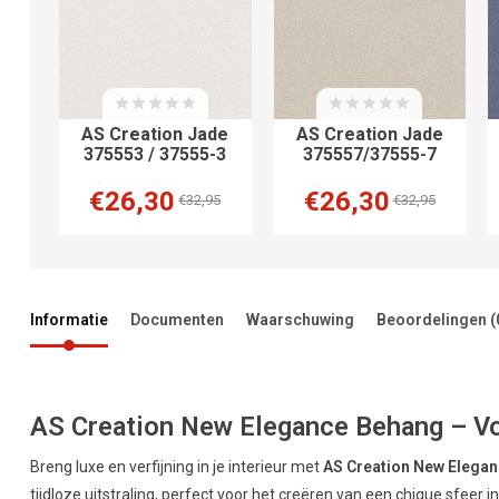
AS Creation Jade
AS Creation Jade
375553 / 37555-3
375557/37555-7
€26,30
€26,30
€32,95
€32,95
Informatie
Documenten
Waarschuwing
Beoordelingen
(
AS Creation New Elegance Behang – Voeg
Breng luxe en verfijning in je interieur met
AS Creation New Elega
tijdloze uitstraling, perfect voor het creëren van een chique sfeer i