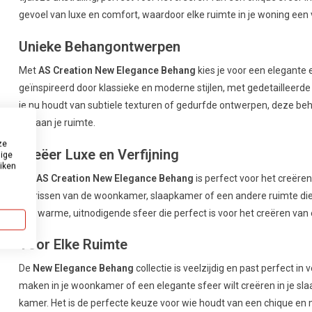
gevoel van luxe en comfort, waardoor elke ruimte in je woning een ver
Unieke Behangontwerpen
Met
AS Creation New Elegance Behang
kies je voor een elegante e
geïnspireerd door klassieke en moderne stijlen, met gedetailleerde
je nu houdt van subtiele texturen of gedurfde ontwerpen, deze beha
toe aan je ruimte.
ze
Creëer Luxe en Verfijning
dige
uiken
Het
AS Creation New Elegance Behang
is perfect voor het creëren 
opfrissen van de woonkamer, slaapkamer of een andere ruimte die
een warme, uitnodigende sfeer die perfect is voor het creëren van e
Voor Elke Ruimte
De
New Elegance Behang
collectie is veelzijdig en past perfect in
maken in je woonkamer of een elegante sfeer wilt creëren in je sla
kamer. Het is de perfecte keuze voor wie houdt van een chique en 