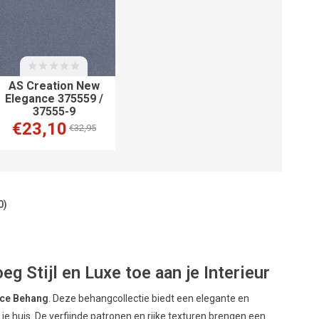
AS Creation New
Elegance 375559 /
37555-9
€23,10
€32,95
0)
 Stijl en Luxe toe aan je Interieur
nce Behang
. Deze behangcollectie biedt een elegante en
n je huis. De verfijnde patronen en rijke texturen brengen een