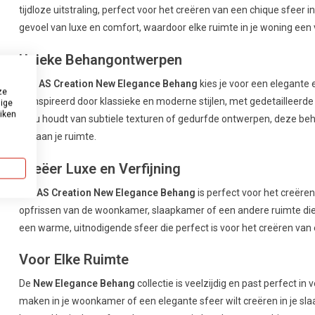
tijdloze uitstraling, perfect voor het creëren van een chique sfeer i
gevoel van luxe en comfort, waardoor elke ruimte in je woning een ver
Unieke Behangontwerpen
Met
AS Creation New Elegance Behang
kies je voor een elegante e
ze
geïnspireerd door klassieke en moderne stijlen, met gedetailleerde
dige
uiken
je nu houdt van subtiele texturen of gedurfde ontwerpen, deze beha
toe aan je ruimte.
Creëer Luxe en Verfijning
Het
AS Creation New Elegance Behang
is perfect voor het creëren 
opfrissen van de woonkamer, slaapkamer of een andere ruimte die
een warme, uitnodigende sfeer die perfect is voor het creëren van e
Voor Elke Ruimte
De
New Elegance Behang
collectie is veelzijdig en past perfect in
maken in je woonkamer of een elegante sfeer wilt creëren in je sla