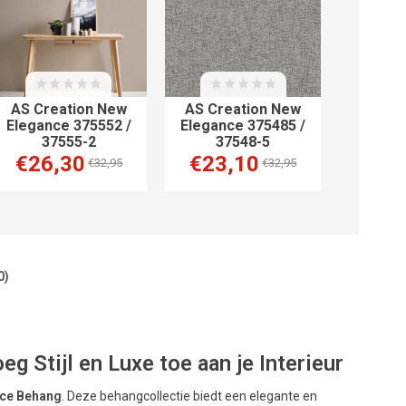
AS Creation New
AS Creation New
Elegance 375552 /
Elegance 375485 /
37555-2
37548-5
€26,30
€23,10
€32,95
€32,95
0)
 Stijl en Luxe toe aan je Interieur
nce Behang
. Deze behangcollectie biedt een elegante en