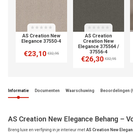
AS Creation New
AS Creation
Elegance 37550-4
Creation New
Elegance 375564 /
37556-4
€23,10
€32,95
€26,30
€32,95
Informatie
Documenten
Waarschuwing
Beoordelingen
(
AS Creation New Elegance Behang – Voeg
Breng luxe en verfijning in je interieur met
AS Creation New Elega