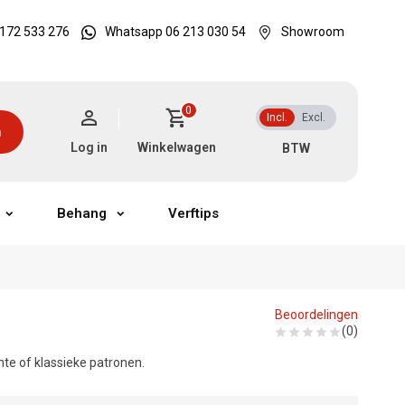
172 533 276
Whatsapp 06 213 030 54
Showroom
0
Incl.
Excl.
n
Log in
Winkelwagen
Behang
Verftips
Beoordelingen
(0)
nte of klassieke patronen.