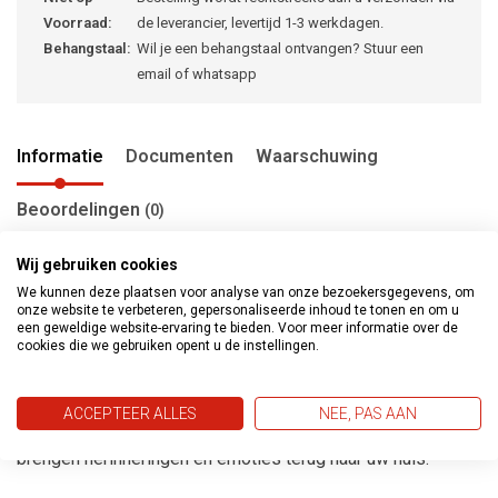
Voorraad:
de leverancier, levertijd 1-3 werkdagen.
Behangstaal:
Wil je een behangstaal ontvangen? Stuur een
email of whatsapp
Informatie
Documenten
Waarschuwing
Beoordelingen
(0)
Wij gebruiken cookies
We kunnen deze plaatsen voor analyse van onze bezoekersgegevens, om
Metropolitan stories Travel Styles gaat verder met het
onze website te verbeteren, gepersonaliseerde inhoud te tonen en om u
een geweldige website-ervaring te bieden. Voor meer informatie over de
ontdekken van de wereld door middel van vijf
cookies die we gebruiken opent u de instellingen.
karakteristieke stijlen. Het behang reflecteerd de levenstijl
en prachtige ervaringen van verre landen, steden en
ACCEPTEER ALLES
NEE, PAS AAN
culturen. De nieuwe expressieve kleuren en patronen
brengen herinneringen en emoties terug naar uw huis.