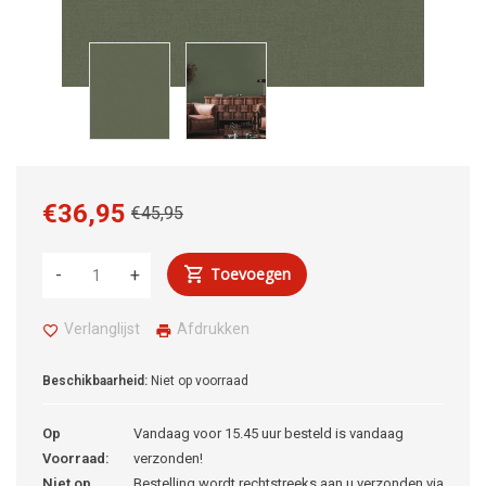
€36,95
€45,95
Toevoegen
-
+
Verlanglijst
Afdrukken
Beschikbaarheid:
Niet op voorraad
Op
Vandaag voor 15.45 uur besteld is vandaag
Voorraad:
verzonden!
Niet op
Bestelling wordt rechtstreeks aan u verzonden via