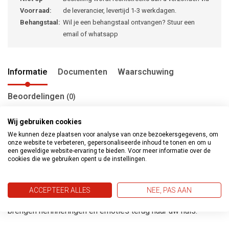
Voorraad:
de leverancier, levertijd 1-3 werkdagen.
Behangstaal:
Wil je een behangstaal ontvangen? Stuur een
email of whatsapp
Informatie
Documenten
Waarschuwing
Beoordelingen
(0)
Wij gebruiken cookies
We kunnen deze plaatsen voor analyse van onze bezoekersgegevens, om
Metropolitan stories Travel Styles gaat verder met het
onze website te verbeteren, gepersonaliseerde inhoud te tonen en om u
een geweldige website-ervaring te bieden. Voor meer informatie over de
ontdekken van de wereld door middel van vijf
cookies die we gebruiken opent u de instellingen.
karakteristieke stijlen. Het behang reflecteerd de levenstijl
en prachtige ervaringen van verre landen, steden en
ACCEPTEER ALLES
NEE, PAS AAN
culturen. De nieuwe expressieve kleuren en patronen
brengen herinneringen en emoties terug naar uw huis.