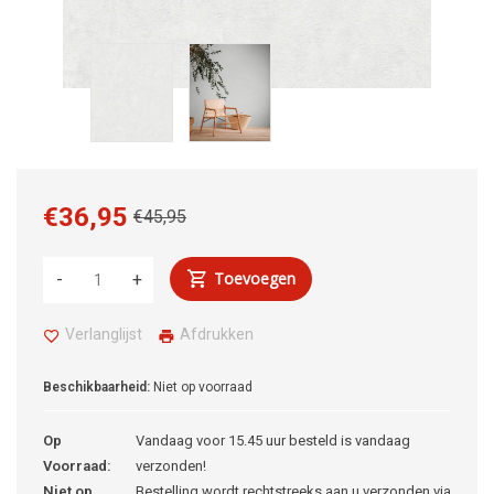
€36,95
€45,95
Toevoegen
-
+
Verlanglijst
Afdrukken
Beschikbaarheid:
Niet op voorraad
Op
Vandaag voor 15.45 uur besteld is vandaag
Voorraad:
verzonden!
Niet op
Bestelling wordt rechtstreeks aan u verzonden via