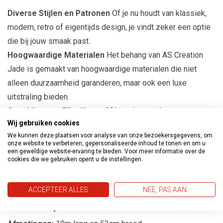
Diverse Stijlen en Patronen
Of je nu houdt van klassiek,
modern, retro of eigentijds design, je vindt zeker een optie
die bij jouw smaak past.
Hoogwaardige Materialen
Het behang van AS Creation
Jade is gemaakt van hoogwaardige materialen die niet
alleen duurzaamheid garanderen, maar ook een luxe
uitstraling bieden.
Geschikt voor Elke Kamer
Of je nu je woonkamer,
Wij gebruiken cookies
slaapkamer, keuken of zelfs een accentmuur wilt decoreren,
We kunnen deze plaatsen voor analyse van onze bezoekersgegevens, om
dit behang past perfect bij elke ruimte.
onze website te verbeteren, gepersonaliseerde inhoud te tonen en om u
Eenvoudige Toepassing
Het behang is eenvoudig aan te
een geweldige website-ervaring te bieden. Voor meer informatie over de
cookies die we gebruiken opent u de instellingen.
brengen, waardoor het een ideale keuze is voor zowel
ervaren als beginnende interieurontwerpers.
ACCEPTEER ALLES
NEE, PAS AAN
Productspecificaties