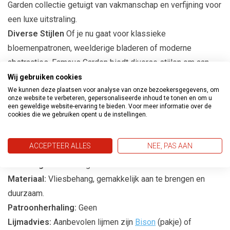
Garden collectie getuigt van vakmanschap en verfijning voor
een luxe uitstraling.
Diverse Stijlen
Of je nu gaat voor klassieke
bloemenpatronen, weelderige bladeren of moderne
abstracties, Famous Garden biedt diverse stijlen om aan
elke voorkeur te voldoen.
Wij gebruiken cookies
We kunnen deze plaatsen voor analyse van onze bezoekersgegevens, om
Eenvoudige Toepassing
Het behang is eenvoudig aan te
onze website te verbeteren, gepersonaliseerde inhoud te tonen en om u
brengen, waardoor het een ideale keuze is voor zowel
een geweldige website-ervaring te bieden. Voor meer informatie over de
cookies die we gebruiken opent u de instellingen.
ervaren als beginnende interieurontwerpers.
Productspecificaties
ACCEPTEER ALLES
NEE, PAS AAN
Afmetingen:
10m lang en 53cm breed
Materiaal:
Vliesbehang, gemakkelijk aan te brengen en
duurzaam.
Patroonherhaling:
Geen
Lijmadvies:
Aanbevolen lijmen zijn
Bison
(pakje) of