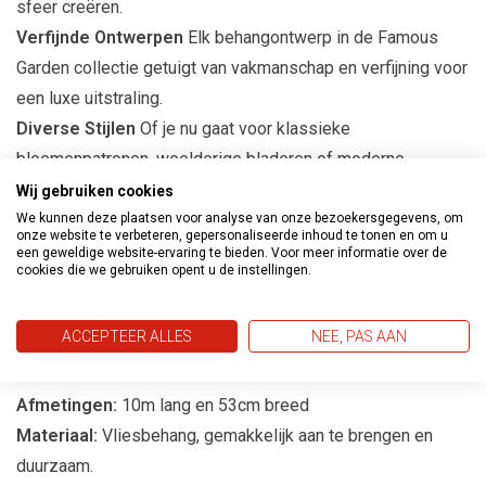
sfeer creëren.
Verfijnde Ontwerpen
Elk behangontwerp in de Famous
Garden collectie getuigt van vakmanschap en verfijning voor
een luxe uitstraling.
Diverse Stijlen
Of je nu gaat voor klassieke
bloemenpatronen, weelderige bladeren of moderne
abstracties, Famous Garden biedt diverse stijlen om aan
Wij gebruiken cookies
elke voorkeur te voldoen.
We kunnen deze plaatsen voor analyse van onze bezoekersgegevens, om
onze website te verbeteren, gepersonaliseerde inhoud te tonen en om u
Eenvoudige Toepassing
Het behang is eenvoudig aan te
een geweldige website-ervaring te bieden. Voor meer informatie over de
cookies die we gebruiken opent u de instellingen.
brengen, waardoor het een ideale keuze is voor zowel
ervaren als beginnende interieurontwerpers.
ACCEPTEER ALLES
NEE, PAS AAN
Productspecificaties
Afmetingen:
10m lang en 53cm breed
Materiaal:
Vliesbehang, gemakkelijk aan te brengen en
duurzaam.