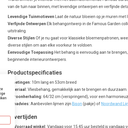
van de tuin naar binnen, met levendige ontwerpen en verfijnde detai
Levendige Tuinmotieven
Laat de natuur bloeien op je muren met l
Verfijnde Ontwerpen
Elk behangontwerp in de Famous Garden colle
uitstraling.
Diverse Stijlen
Of je nu gaat voor klassieke bloemenpatronen, wee
diverse stijlen om aan elke voorkeur te voldoen.
Eenvoudige Toepassing
Het behang is eenvoudig aan te brengen, 
beginnende interieurontwerpers.
Productspecificaties
Afmetingen:
10m lang en 53cm breed
ze
Materiaal:
Vliesbehang, gemakkelijk aan te brengen en duurzaam.
dige
Patroonherhaling:
64/32 cm (verspringend), voor een harmonieuz
uiken
Lijmadvies:
Aanbevolen lijmen zijn
Bison
(pakje) of
Noordwand Li
Levertijden
Uit Voorraad winkel:
Vandaag voor 15.45 uur besteld is vandaag 