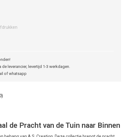
fdrukken
onden!
 de leverancier, levertijd 1-3 werkdagen.
ail of whatsapp
0)
l de Pracht van de Tuin naar Binnen
behang van A.S. Creation. Deze collectie brengt de pracht