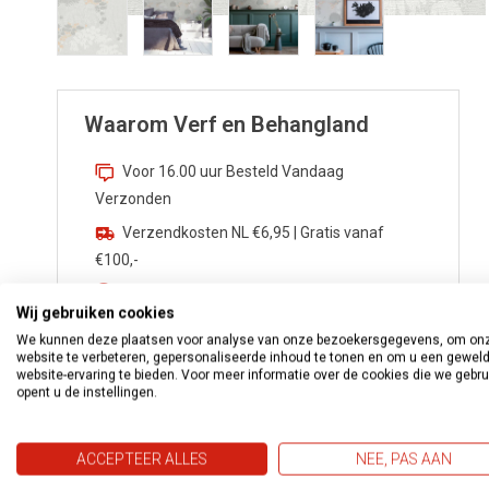
Waarom Verf en Behangland
Voor 16.00 uur Besteld Vandaag
Verzonden
Verzendkosten NL €6,95 | Gratis vanaf
€100,-
Zekerheden van
Webwinkelkeur
Wij gebruiken cookies
Advies nodig? Bel
0172 533 276
We kunnen deze plaatsen voor analyse van onze bezoekersgegevens, om on
website te verbeteren, gepersonaliseerde inhoud te tonen en om u een gewel
Vragen?
info@verfenbehangland.nl
website-ervaring te bieden. Voor meer informatie over de cookies die we gebr
opent u de instellingen.
Whatsapp
06 213 030 54
ACCEPTEER ALLES
NEE, PAS AAN