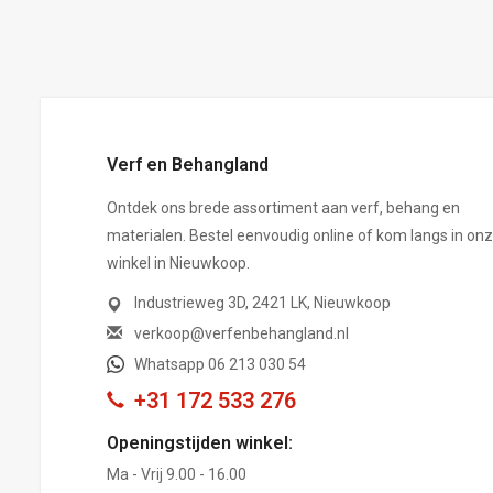
,-
Verf en Behangland
Ontdek ons brede assortiment aan verf, behang en
materialen. Bestel eenvoudig online of kom langs in on
winkel in Nieuwkoop.
Industrieweg 3D, 2421 LK, Nieuwkoop
verkoop@verfenbehangland.nl
Whatsapp 06 213 030 54
+31 172 533 276
Openingstijden winkel:
Ma - Vrij 9.00 - 16.00