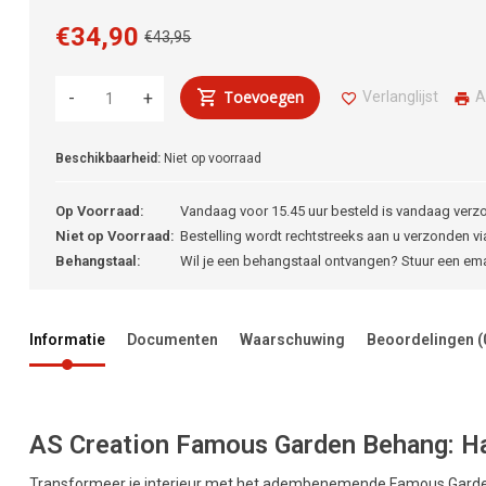
€34,90
€43,95
Toevoegen
Verlanglijst
A
-
+
Beschikbaarheid:
Niet op voorraad
Op Voorraad:
Vandaag voor 15.45 uur besteld is vandaag verz
Niet op Voorraad:
Bestelling wordt rechtstreeks aan u verzonden via
Behangstaal:
Wil je een behangstaal ontvangen? Stuur een em
Informatie
Documenten
Waarschuwing
Beoordelingen
(
AS Creation Famous Garden Behang: Haa
Transformeer je interieur met het adembenemende Famous Garden 