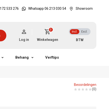
172 533 276
Whatsapp 06 213 030 54
Showroom
0
Incl.
Excl.
n
Log in
Winkelwagen
Behang
Verftips
Beoordelingen
(0)