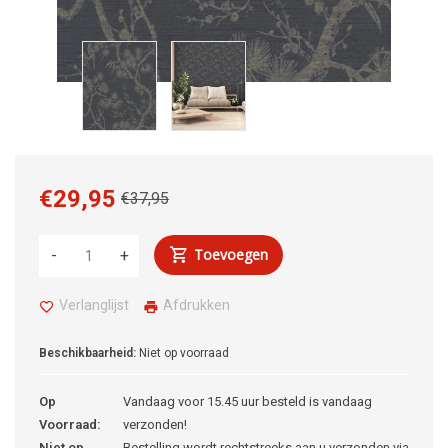
€29,95
€37,95
Toevoegen
-
+
Verlanglijst
Afdrukken
Beschikbaarheid:
Niet op voorraad
Op
Vandaag voor 15.45 uur besteld is vandaag
Voorraad:
verzonden!
Niet op
Bestelling wordt rechtstreeks aan u verzonden via