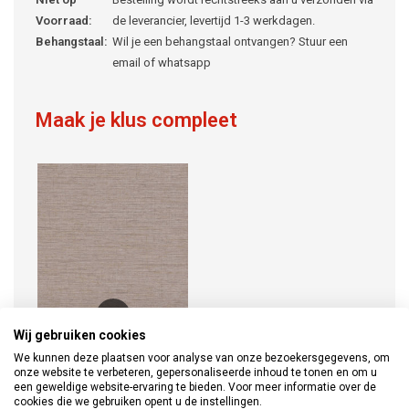
Voorraad:
de leverancier, levertijd 1-3 werkdagen.
Behangstaal:
Wil je een behangstaal ontvangen? Stuur een
email of whatsapp
Maak je klus compleet
Wij gebruiken cookies
We kunnen deze plaatsen voor analyse van onze bezoekersgegevens, om
AS Creation
onze website te verbeteren, gepersonaliseerde inhoud te tonen en om u
Metropolitan Stories
een geweldige website-ervaring te bieden. Voor meer informatie over de
2 378575 / 37857-5
cookies die we gebruiken opent u de instellingen.