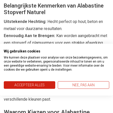
Belangrijkste Kenmerken van Alabastine
Stopverf Naturel
Uitstekende Hechting:
Hecht perfect op hout, beton en
metaal voor duurzame resultaten.
Eenvoudig Aan te Brengen:
Kan worden aangebracht met
een stopverf of plamuurmes voor een strakke afwerking.
Maximale Diepte:
Geschikt voor het aanstoppen van ruiten
Wij gebruiken cookies
tot een maximale diepte van 1 cm.
We kunnen deze plaatsen voor analyse van onze bezoekersgegevens, om
onze website te verbeteren, gepersonaliseerde inhoud te tonen en om u
Voegbreedte:
In sponningen maximaal 2 cm voor een
een geweldige website-ervaring te bieden. Voor meer informatie over de
cookies die we gebruiken opent u de instellingen.
optimale toepassing.
Overschilderbaar:
Na ca. 2-6 weken met alkydharsverf
voor een mooie afwerking.
ACCEPTEER ALLES
NEE, PAS AAN
Kleur:
Naturel voor een neutrale uitstraling die bij
verschillende kleuren past.
Waarom Kiezen voor Alabastine