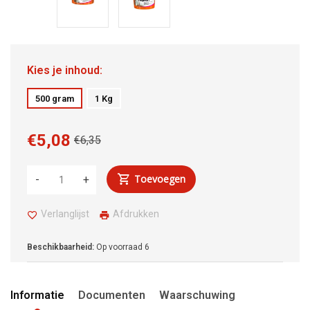
Kies je inhoud:
500 gram
1 Kg
€5,08
€6,35
Toevoegen
-
+
Verlanglijst
Afdrukken
Beschikbaarheid:
Op voorraad
6
Informatie
Documenten
Waarschuwing